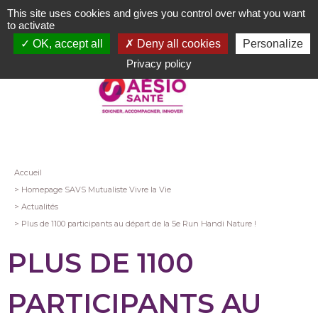
Aller
This site uses cookies and gives you control over what you want
au
to activate
contenu
OK, accept all
Deny all cookies
Personalize
principal
Privacy policy
Fil
Accueil
Homepage SAVS Mutualiste Vivre la Vie
d'Ariane
Actualités
Plus de 1100 participants au départ de la 5e Run Handi Nature !
PLUS DE 1100
PARTICIPANTS AU