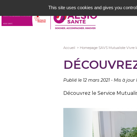
Aller
This site uses cookies and gives you control
au
contenu
principal
Fil
Accueil
Homepage SAVS Mutualiste Vivre l
d'Ariane
DÉCOUVREZ
Publié le 12 mars 2021
-
Mis à jour 
Découvrez le Service Mutualist