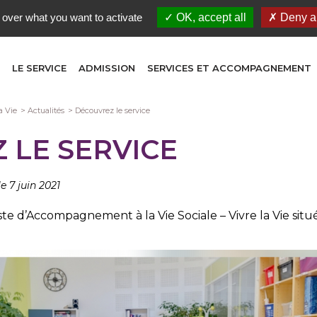
 over what you want to activate
OK, accept all
Deny al
LE SERVICE
ADMISSION
SERVICES ET ACCOMPAGNEMENT
a Vie
Actualités
Découvrez le service
 LE SERVICE
le 7 juin 2021
e d’Accompagnement à la Vie Sociale – Vivre la Vie situé