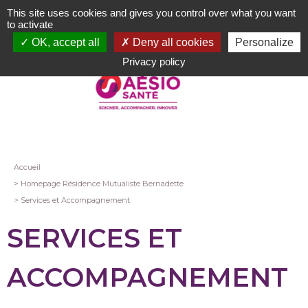
Aller
This site uses cookies and gives you control over what you want
au
to activate
contenu
OK, accept all
Deny all cookies
Personalize
principal
Privacy policy
Fil
Accueil
Homepage Résidence Mutualiste Bernadette
d'Ariane
Services et Accompagnement
SERVICES ET
ACCOMPAGNEMENT