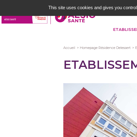
Aller
This site uses cookies and gives you control
au
contenu
principal
ETABLISS
Fil
Accueil
Homepage Résidence Delessert
E
d'Ariane
ETABLISSE