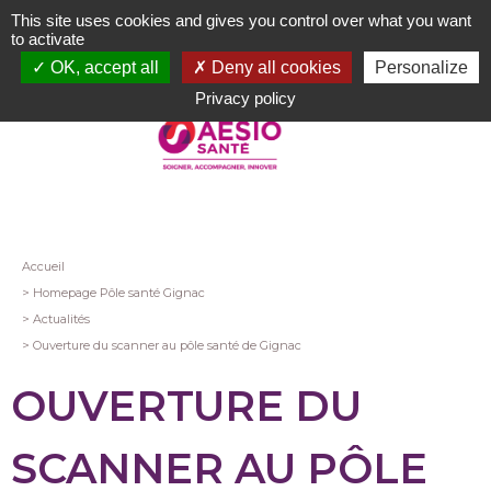
Aller
This site uses cookies and gives you control over what you want
au
to activate
contenu
OK, accept all
Deny all cookies
Personalize
principal
Privacy policy
Fil
Accueil
Homepage Pôle santé Gignac
d'Ariane
Actualités
Ouverture du scanner au pôle santé de Gignac
OUVERTURE DU
SCANNER AU PÔLE