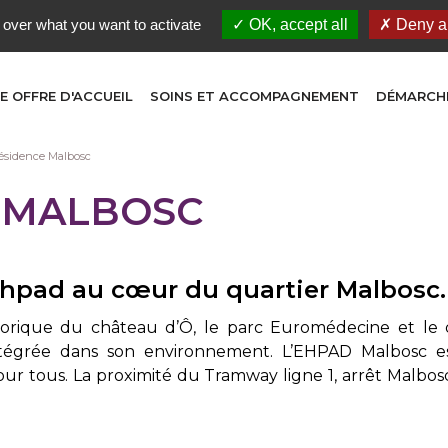
 over what you want to activate
OK, accept all
Deny al
E OFFRE D'ACCUEIL
SOINS ET ACCOMPAGNEMENT
DÉMARCHE
ésidence Malbosc
 MALBOSC
Ehpad au cœur du quartier Malbosc.
torique du château d’Ô, le parc Euromédecine et le q
ntégrée dans son environnement. L’EHPAD Malbosc est
r tous. La proximité du Tramway ligne 1, arrêt Malbosc, 