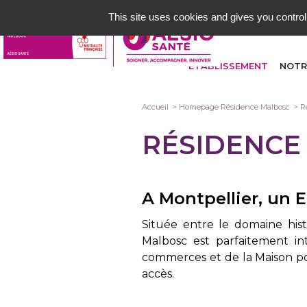
Aller
This site uses cookies and gives you control
au
contenu
principal
ETABLISSEMENT
NOTR
Fil
Accueil
Homepage Résidence Malbosc
R
d'Ariane
RÉSIDENCE
A Montpellier, un 
Située entre le domaine his
Malbosc est parfaitement i
commerces et de la Maison pou
accès.