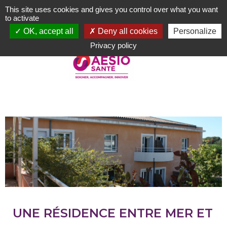
Aller
This site uses cookies and gives you control over what you want
au
to activate
contenu
OK, accept all
Deny all cookies
Personalize
principal
Privacy policy
UNE RÉSIDENCE ENTRE MER ET