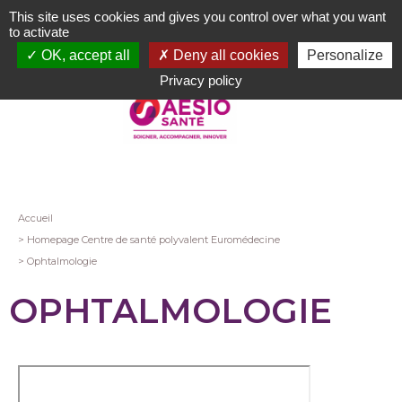
Aller
This site uses cookies and gives you control over what you want
au
to activate
contenu
OK, accept all
Deny all cookies
Personalize
principal
Privacy policy
Fil
Accueil
Homepage Centre de santé polyvalent Euromédecine
d'Ariane
Ophtalmologie
OPHTALMOLOGIE