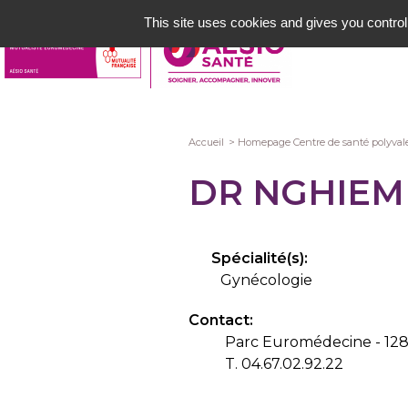
Aller
This site uses cookies and gives you control
au
contenu
principal
Fil
Accueil
Homepage Centre de santé polyva
d'Ariane
DR NGHIEM
Spécialité(s):
Gynécologie
Contact:
Parc Euromédecine - 128
T. 04.67.02.92.22