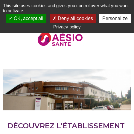
Aller
This site uses cookies and gives you control over what you want
au
to activate
contenu
OK, accept all
Deny all cookies
Personalize
principal
Privacy policy
DÉCOUVREZ L'ÉTABLISSEMENT