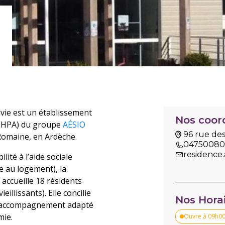
lvie est un établissement
Nos coor
EHPA) du groupe
AÉSIO
96 rue de
 Romaine, en Ardèche.
0475008
residence.
lité à l’aide sociale
e au logement), la
 accueille 18 résidents
illissants). Elle concilie
Nos Hora
 un accompagnement adapté
mie.
Ouvre à 09h0