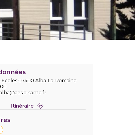
données
s Ecoles 07400 Alba-La-Romaine
000
alba@aesio-sante.fr
Itinéraire
ires
0