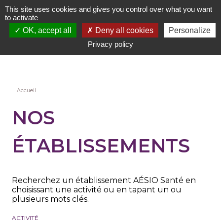
Aller
This site uses cookies and gives you control over what you want
au
to activate
contenu
OK, accept all
Deny all cookies
Personalize
principal
Privacy policy
Fil
Accueil
d'Ariane
NOS
ÉTABLISSEMENTS
Recherchez un établissement AÉSIO Santé en
choisissant une activité ou en tapant un ou
plusieurs mots clés.
ACTIVITÉ